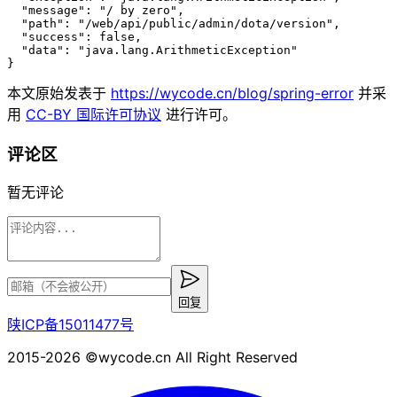
  "
message
"
:
 "
/ by zero
"
,
  "
path
"
:
 "
/web/api/public/admin/dota/version
"
,
  "
success
"
:
 false
,
  "
data
"
:
 "
java.lang.ArithmeticException
"
}
本文原始发表于
https://wycode.cn/blog/
spring-error
并采
用
CC-BY 国际许可协议
进行许可。
评论区
暂无评论
回复
陕ICP备15011477号
2015-2026 ©wycode.cn All Right Reserved