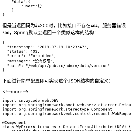
    "
data
"
:{
        "
user
"
:{}
    }
}
但是当返回码为非200时，比如接口不存在
，服务器错误
404
，Spring默认会返回一个类似这样的结构：
500
{
  "
timestamp
"
:
 "
2019-07-19 10:23:47
"
,
  "
status
"
:
 403
,
  "
error
"
:
 "
Forbidden
"
,
  "
message
"
:
 "
没有权限
"
,
  "
path
"
:
 "
/web/api/public/admin/dota/version
"
}
下面进行简单配置即可实现这个JSON结构的自定义：
<!--more-->
import
 cn.wycode.web.DEV
import
 org.springframework.boot.web.servlet.error.Defau
import
 org.springframework.stereotype.Component
import
 org.springframework.web.context.request.WebReque
@Component
class
 WyErrorAttributes
 : 
DefaultErrorAttributes
(
DEV
) {