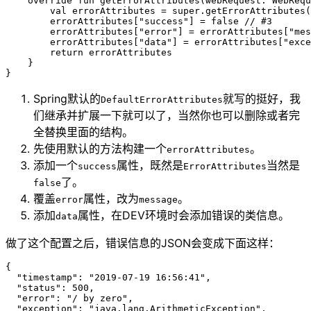
    override
 fun
 getErrorAttributes
(webRequest: 
WebRequ
        val
 errorAttributes 
=
 super
.
getErrorAttributes
(
        errorAttributes[
"success"
] 
=
 false
 // #3
        errorAttributes[
"error"
] 
=
 errorAttributes[
"mes
        errorAttributes[
"data"
] 
=
 errorAttributes[
"exce
        return
 errorAttributes
    }
}
Spring默认的
就写的挺好，我
DefaultErrorAttributes
们继承并扩展一下就可以了，当然你也可以删除或者完
全替换里面的结构。
先使用默认的方法构建一个
。
errorAttributes
添加一个
属性，既然是
当然是
success
ErrorAttributes
了。
false
覆盖
属性，改为
。
error
message
添加
属性，在DEV环境时会添加错误的类信息。
data
做了这个配置之后，错误信息的JSON会变成下面这样：
{
  "
timestamp
"
:
 "
2019-07-19 16:56:41
"
,
  "
status
"
:
 500
,
  "
error
"
:
 "
/ by zero
"
,
  "
exception
"
:
 "
java.lang.ArithmeticException
"
,