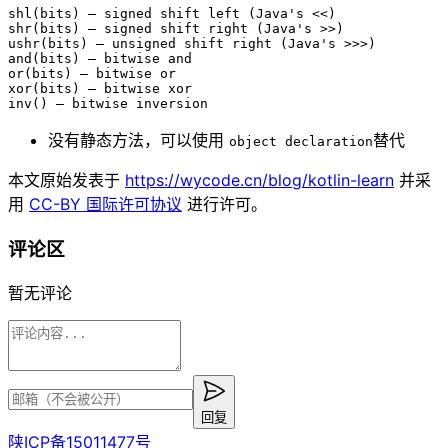
shl
(bits) – signed shift 
left
 (Java
's <<)
shr(bits) – signed shift right (Java'
s 
>>
)
ushr
(bits) – unsigned shift 
right
 (Java
's >>>)
and(bits) – bitwise and
or(bits) – bitwise or
xor(bits) – bitwise xor
inv() – bitwise inversion
没有静态方法，可以使用
替代
object declaration
本文原始发表于
https://wycode.cn/blog/
kotlin-learn
并采
用
CC-BY 国际许可协议
进行许可。
评论区
暂无评论
回复
陕ICP备15011477号