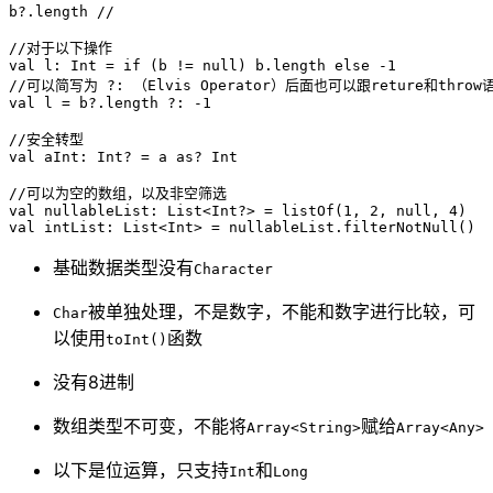
b?.length //

//对于以下操作

val l: Int = if (b != null) b.length else -1

//可以简写为 ?: （Elvis Operator）后面也可以跟reture和throw语
val l = b?.length ?: -1

//安全转型

val aInt: Int? = a as? Int

//可以为空的数组，以及非空筛选

val nullableList: List<Int?> = listOf(1, 2, null, 4)

基础数据类型没有
Character
被单独处理，不是数字，不能和数字进行比较，可
Char
以使用
函数
toInt()
没有8进制
数组类型不可变，不能将
赋给
Array<String>
Array<Any>
以下是位运算，只支持
和
Int
Long