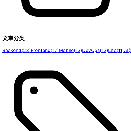
文章分类
Backend
(
23
)
Frontend
(
17
)
Mobile
(
13
)
DevOps
(
12
)
Life
(
11
)
AI
(