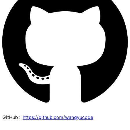
GitHub：
https://github.com/wangyucode