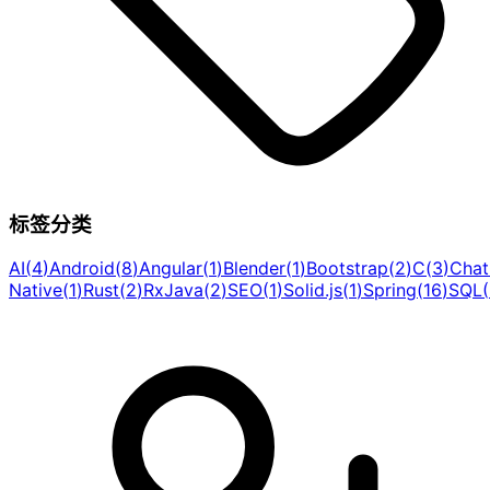
标签分类
AI
(
4
)
Android
(
8
)
Angular
(
1
)
Blender
(
1
)
Bootstrap
(
2
)
C
(
3
)
Cha
Native
(
1
)
Rust
(
2
)
RxJava
(
2
)
SEO
(
1
)
Solid.js
(
1
)
Spring
(
16
)
SQL
(