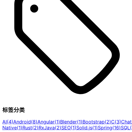
标签分类
AI
(
4
)
Android
(
8
)
Angular
(
1
)
Blender
(
1
)
Bootstrap
(
2
)
C
(
3
)
Cha
Native
(
1
)
Rust
(
2
)
RxJava
(
2
)
SEO
(
1
)
Solid.js
(
1
)
Spring
(
16
)
SQL
(