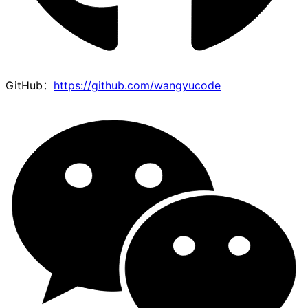
GitHub：
https://github.com/wangyucode