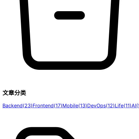
文章分类
Backend
(
23
)
Frontend
(
17
)
Mobile
(
13
)
DevOps
(
12
)
Life
(
11
)
AI
(